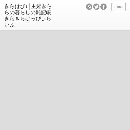
きらはぴ♪│主婦きら
menu
らの暮らしの雑記帳
きらきらはっぴぃら
いふ