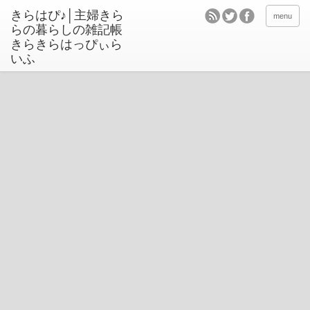
きらはぴ♪│主婦きら
menu
らの暮らしの雑記帳
きらきらはっぴぃら
いふ