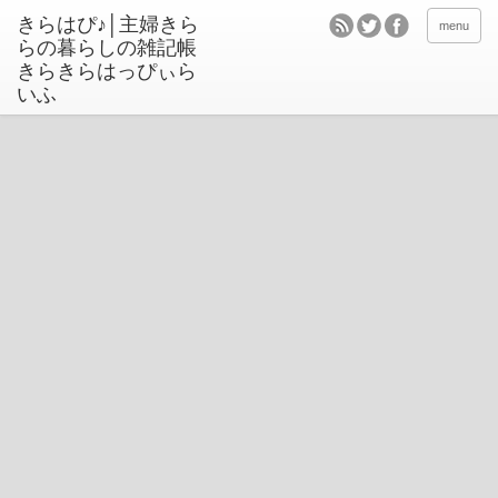
きらはぴ♪│主婦きら
menu
らの暮らしの雑記帳
きらきらはっぴぃら
いふ