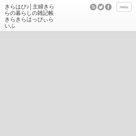
きらはぴ♪│主婦きら
menu
らの暮らしの雑記帳
きらきらはっぴぃら
いふ