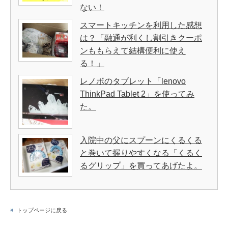
ない！
スマートキッチンを利用した感想
は？「融通が利くし割引きクーポ
ンももらえて結構便利に使え
る！」
レノボのタブレット「lenovo
ThinkPad Tablet 2」を使ってみ
た。
入院中の父にスプーンにくるくる
と巻いて握りやすくなる「くるく
るグリップ」を買ってあげたよ。
トップページに戻る