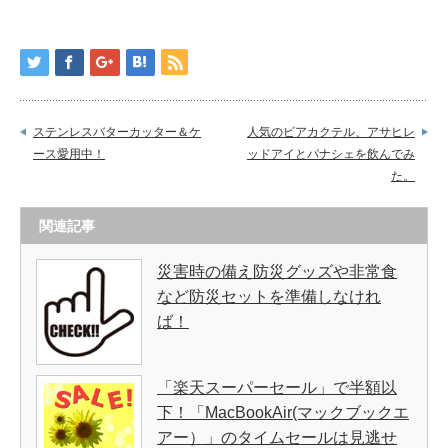
ステンレスバターカッター＆ケ
人気のビアカクテル、アサヒレ
ース愛用中！
ッドアイとパナシェを飲んでみ
た。
関連記事
災害時の備え防災グッズや非常食
など防災セットを準備しなけれ
ば！
「楽天スーパーセール」で半額以
下！「MacBookAir(マックブックエ
アー）」のタイムセールは見逃せ