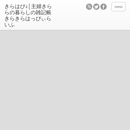
きらはぴ♪│主婦きら
menu
らの暮らしの雑記帳
きらきらはっぴぃら
いふ