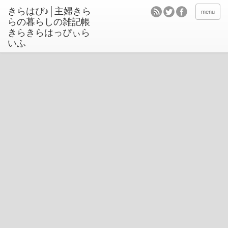
きらはぴ♪│主婦きら
menu
らの暮らしの雑記帳
きらきらはっぴぃら
いふ