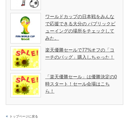
ワールドカップの日本戦をみんな
で応援できる大分の パブリックビ
ューイングの場所をチェックして
みた。
楽天優勝セールで77%オフの「コ
ーチのバッグ」購入しちゃった！
「楽天優勝セール」は優勝決定の0
時スタート！セール会場はこち
ら！
トップページに戻る