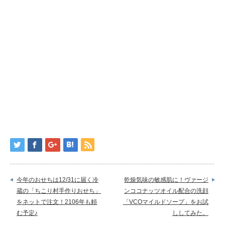
今年のおせちは12/31に届く冷
乾燥気味の敏感肌に！ヴァージ
蔵の「ちこり村手作りおせち」
ンココナッツオイル配合の洗顔
をネットで注文！2106年も頼
「VCOマイルドソープ」をお試
む予定♪
ししてみた。