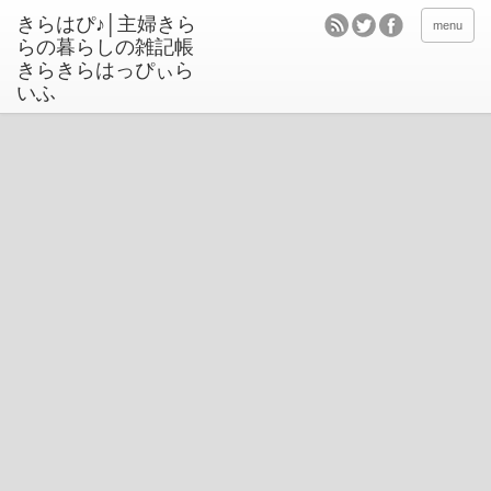
きらはぴ♪│主婦きら
menu
らの暮らしの雑記帳
きらきらはっぴぃら
いふ