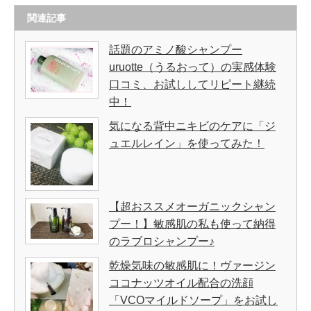
関連記事
話題のアミノ酸シャンプー
uruotte（うるおって）の実感体験
口コミ、お試ししてリピート継続
中！
気になる背中ニキビのケアに「ジ
ュエルレイン」を使ってみた！
【超おススメオーガニックシャン
プー！】敏感肌の私も使って納得
のラブロシャンプー♪
乾燥気味の敏感肌に！ヴァージン
ココナッツオイル配合の洗顔
「VCOマイルドソープ」をお試し