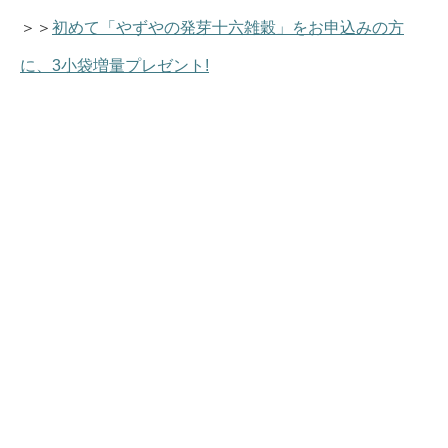
＞＞
初めて「やずやの発芽十六雑穀」をお申込みの方
に、3小袋増量プレゼント!