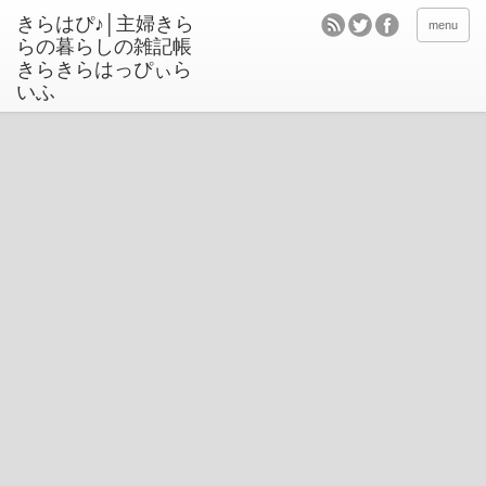
きらはぴ♪│主婦きら
menu
らの暮らしの雑記帳
きらきらはっぴぃら
いふ