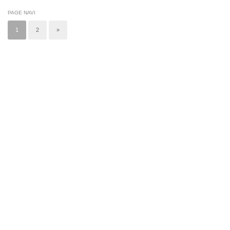
PAGE NAVI
1
2
»