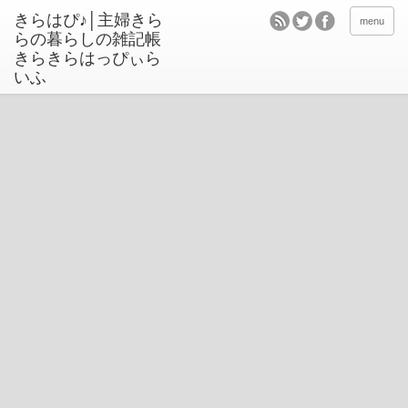
きらはぴ♪│主婦きら
menu
らの暮らしの雑記帳
きらきらはっぴぃら
いふ